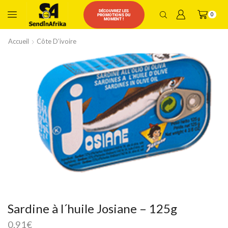
DÉCOUVREZ LES
0
PROMOTIONS DU
MOMENT !
Accueil
Côte D’ivoire
Sardine à l´huile Josiane – 125g
0,91
€