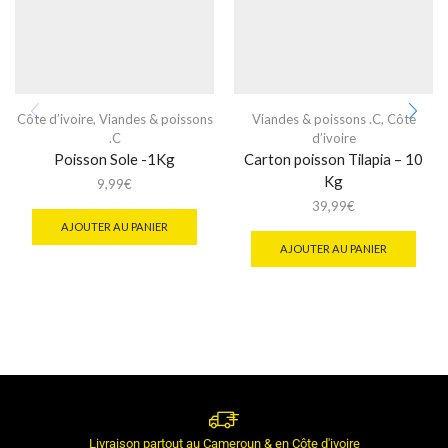
Côte d’ivoire
,
Viandes & poissons
Viandes & poissons .C
,
Côte
.C
d’ivoire
Poisson Sole -1Kg
Carton poisson Tilapia – 10
Kg
9,99
€
39,99
€
AJOUTER AU PANIER
AJOUTER AU PANIER
Livraison partout au Cameroun & en Côte d'ivoire