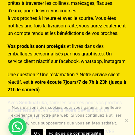
prêtes à traverser les collines, marécages, flaques
d’eaux, pour délivrer vos courses
à vos proches à l’heure et avec le sourire. Vous êtes
notifiés une fois la livraison faite, vous aurez également
un compte rendu et les bénédictions de vos proches.
Vos produits sont protégés
et livrés dans des
emballages personnalisés par nos graphistes. Un
service client réactif sur facebook, whatsapp, Instagram
Une question ? Une réclamation ? Notre service client
réactif, est
à votre écoute 7jours/7 de 7h à 23h (jusqu’à
21h le samedi)
Avec
Sendinafrika,
faire les courses pour vos proches
Nous utilisons des cookies pour vous garantir la meilleure
au
Cameroun
et en
Côte d’ivoire
deviendront un
expérience sur notre site web. Si vous continuez à utiliser
véritable jeu d’enfants !
ce site, nous supposerons que vous en êtes satisfait.
SENDINAFRIKA – TOUS DROITS RÉSERVÉS
OK
Politique de confidentialité